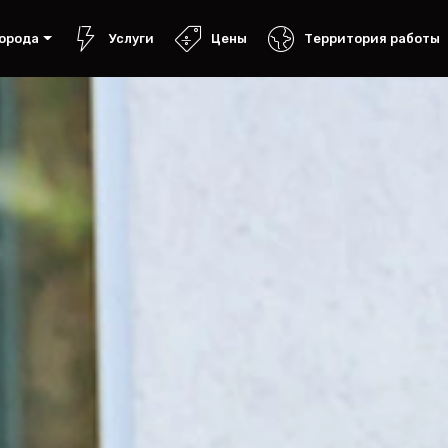
орода
Услуги
Цены
Территория работы